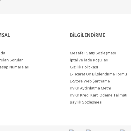
MSAL
BİLGİLENDİRME
zda
Mesafeli Satış Sözleşmesi
rulan Sorular
İptal ve İade Koşulları
esap Numaraları
Gizlilik Politikası
E-Ticaret Ön Bilgilendirme Formu
E-Store Web Şartname
KVKK Aydınlatma Metni
KVKK Kredi Kartı Ödeme Talimatı
Bayilik Sözleşmesi