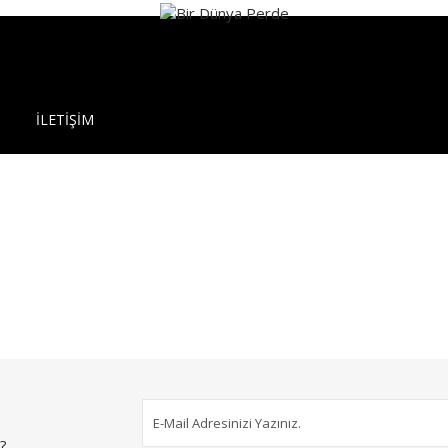
İLETİŞİM
?