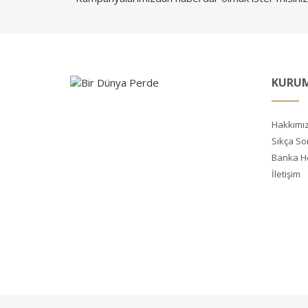
KURU
Hakkımı
Sıkça So
Banka H
İletişim