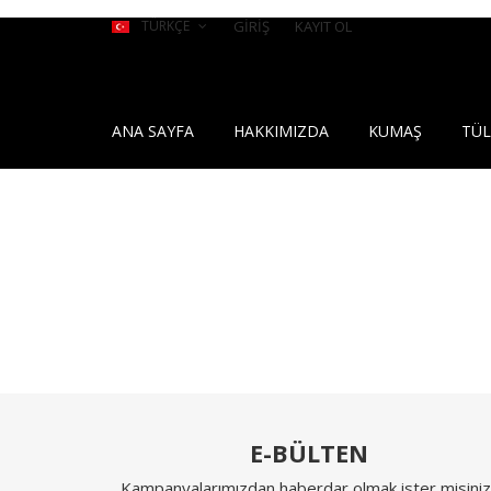
TÜRKÇE
GİRİŞ
KAYIT OL
ANA SAYFA
HAKKIMIZDA
KUMAŞ
TÜL
E-BÜLTEN
Kampanyalarımızdan haberdar olmak ister misiniz